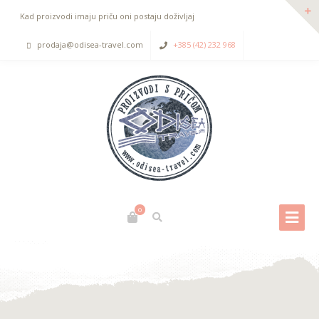
Kad proizvodi imaju priču oni postaju doživljaj
prodaja@odisea-travel.com
+385 (42) 232 968
0