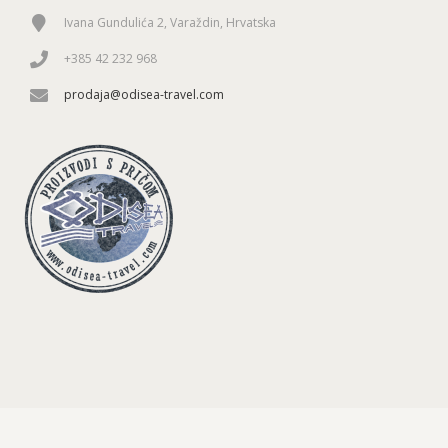
Ivana Gundulića 2, Varaždin, Hrvatska
+385 42 232 968
prodaja@odisea-travel.com