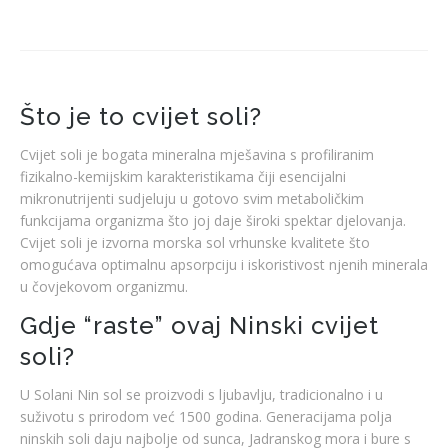
Što je to cvijet soli?
Cvijet soli je bogata mineralna mješavina s profiliranim
fizikalno-kemijskim karakteristikama čiji esencijalni
mikronutrijenti sudjeluju u gotovo svim metaboličkim
funkcijama organizma što joj daje široki spektar djelovanja.
Cvijet soli je izvorna morska sol vrhunske kvalitete što
omogućava optimalnu apsorpciju i iskoristivost njenih minerala
u čovjekovom organizmu.
Gdje “raste” ovaj Ninski cvijet
soli?
U Solani Nin sol se proizvodi s ljubavlju, tradicionalno i u
suživotu s prirodom već 1500 godina. Generacijama polja
ninskih soli daju najbolje od sunca, Jadranskog mora i bure s