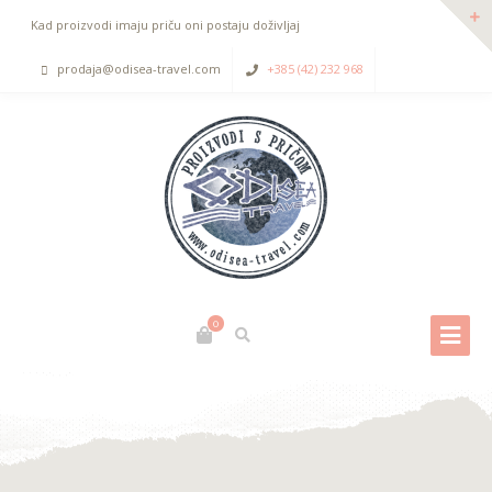
Kad proizvodi imaju priču oni postaju doživljaj
prodaja@odisea-travel.com
+385 (42) 232 968
0