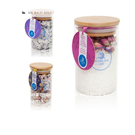
NA BAZI SOLI
Mirisna morska sol za kupanje s
laticama
5. veljače 2021.