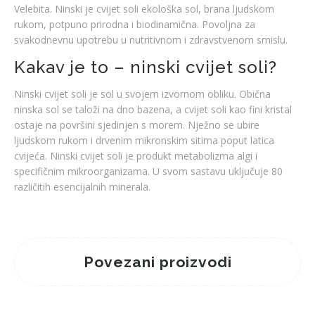
Velebita. Ninski je cvijet soli ekološka sol, brana ljudskom
rukom, potpuno prirodna i biodinamična. Povoljna za
svakodnevnu upotrebu u nutritivnom i zdravstvenom smislu.
Kakav je to – ninski cvijet soli?
Ninski cvijet soli je sol u svojem izvornom obliku. Obična
ninska sol se taloži na dno bazena, a cvijet soli kao fini kristal
ostaje na površini sjedinjen s morem. Nježno se ubire
ljudskom rukom i drvenim mikronskim sitima poput latica
cvijeća. Ninski cvijet soli je produkt metabolizma algi i
specifičnim mikroorganizama. U svom sastavu uključuje 80
različitih esencijalnih minerala.
Povezani proizvodi